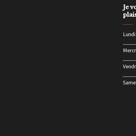
Je v
plai
Lundi
Mercr
Vendr
Same