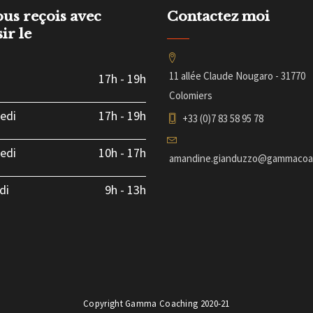
ous reçois avec
Contactez moi
sir le
11 allée Claude Nougaro - 31770
17h
-
19h
Colomiers
edi
17h
-
19h
+33 (0)7 83 58 95 78
edi
10h
-
17h
amandine.gianduzzo@gammacoac
di
9h
-
13h
Copyright Gamma Coaching 2020-21