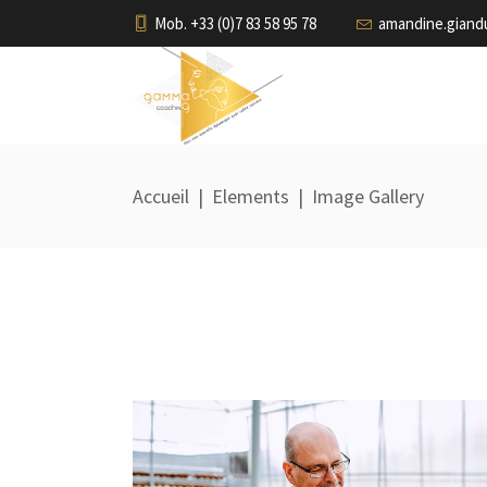
Mob. +33 (0)7 83 58 95 78
amandine.gian
Accueil
|
Elements
|
Image Gallery