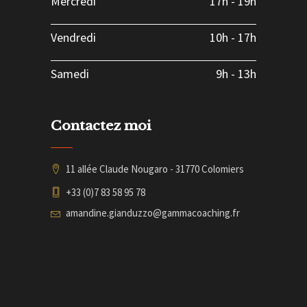
Mercredi
17h
-
19h
Vendredi
10h
-
17h
Samedi
9h
-
13h
Contactez moi
11 allée Claude Nougaro - 31770 Colomiers
+33 (0)7 83 58 95 78
amandine.gianduzzo@gammacoaching.fr