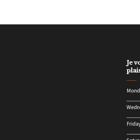
Je v
plai
Mond
Wedn
Frida