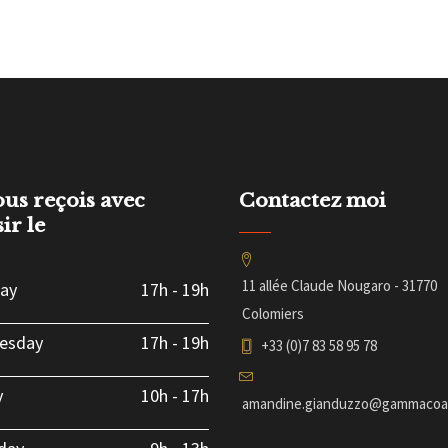
ous reçois avec
Contactez moi
sir le
11 allée Claude Nougaro - 31770
ay
17h
-
19h
Colomiers
esday
17h
-
19h
+33 (0)7 83 58 95 78
y
10h
-
17h
amandine.gianduzzo@gammacoac