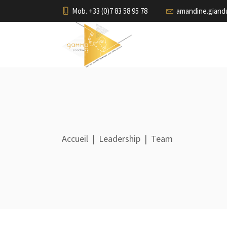
Mob. +33 (0)7 83 58 95 78
amandine.gian
Accueil
|
Leadership
|
Team