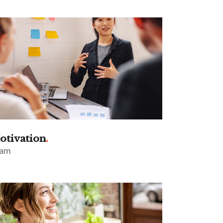
otivation
eam