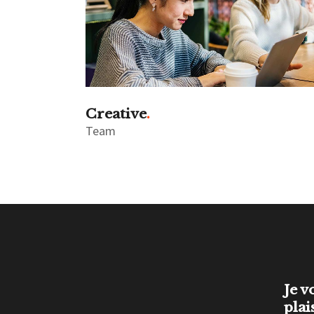
Creative
Team
Je v
plai