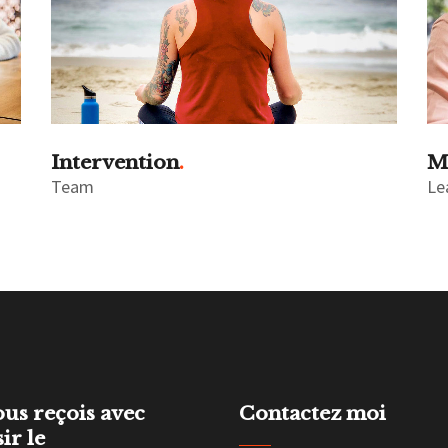
Intervention
M
Team
Le
ous reçois avec
Contactez moi
sir le