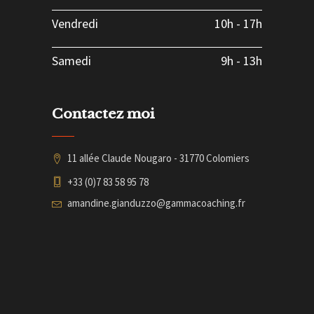
Vendredi
10h
-
17h
Samedi
9h
-
13h
Contactez moi
11 allée Claude Nougaro - 31770 Colomiers
+33 (0)7 83 58 95 78
amandine.gianduzzo@gammacoaching.fr