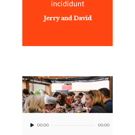
”
incididunt
Jerry and David
Lecteur
audio
00:00
00:00