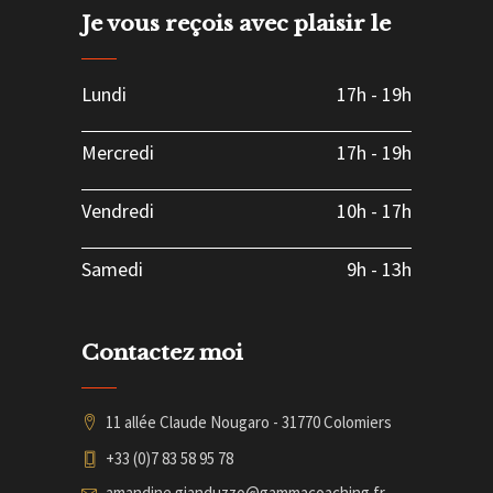
Je vous reçois avec plaisir le
Lundi
17h
-
19h
Mercredi
17h
-
19h
Vendredi
10h
-
17h
Samedi
9h
-
13h
Contactez moi
11 allée Claude Nougaro - 31770 Colomiers
+33 (0)7 83 58 95 78
amandine.gianduzzo@gammacoaching.fr