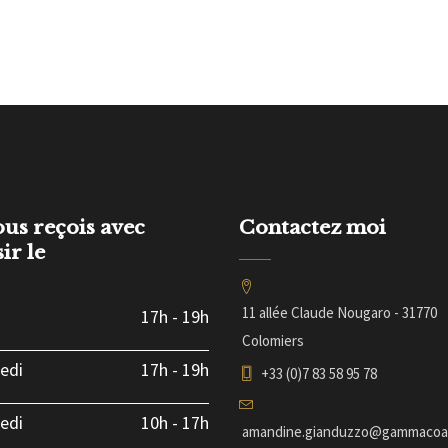
ous reçois avec
Contactez moi
sir le
11 allée Claude Nougaro - 31770
17h
-
19h
Colomiers
edi
17h
-
19h
+33 (0)7 83 58 95 78
edi
10h
-
17h
amandine.gianduzzo@gammacoac