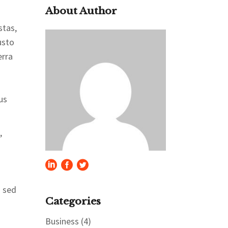
About Author
stas,
usto
erra
us
,
i sed
Categories
Business
(4)