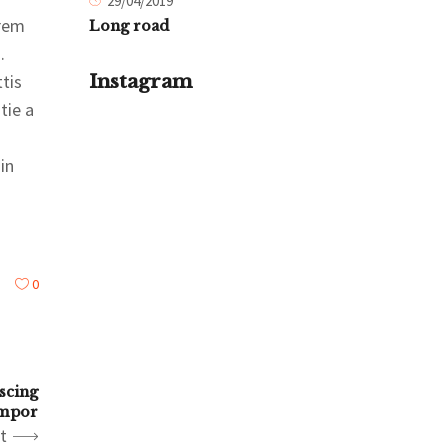
29/04/2019
orem
Long road
.
tis
Instagram
tie a
in
0
scing
empor
t