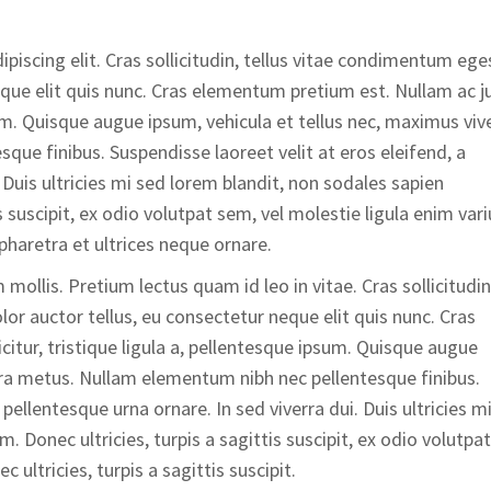
iscing elit. Cras sollicitudin, tellus vitae condimentum ege
neque elit quis nunc. Cras elementum pretium est. Nullam ac j
psum. Quisque augue ipsum, vehicula et tellus nec, maximus viv
ue finibus. Suspendisse laoreet velit at eros eleifend, a
 Duis ultricies mi sed lorem blandit, non sodales sapien
 suscipit, ex odio volutpat sem, vel molestie ligula enim vari
tpharetra et ultrices neque ornare.
mollis. Pretium lectus quam id leo in vitae. Cras sollicitudin
or auctor tellus, eu consectetur neque elit quis nunc. Cras
itur, tristique ligula a, pellentesque ipsum. Quisque augue
rra metus. Nullam elementum nibh nec pellentesque finibus.
 pellentesque urna ornare. In sed viverra dui. Duis ultricies m
 Donec ultricies, turpis a sagittis suscipit, ex odio volutpat
 ultricies, turpis a sagittis suscipit.