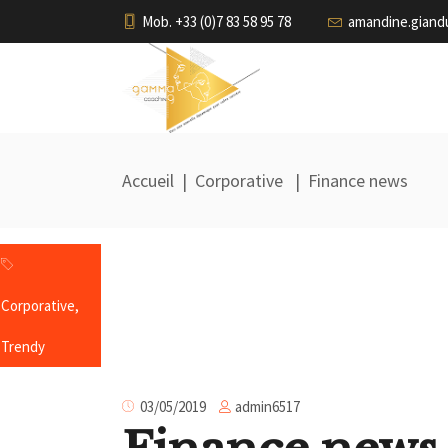
Mob. +33 (0)7 83 58 95 78
amandine.gian
Accueil
|
Corporative
|
Finance news
Corporative
,
Trendy
admin6517
03/05/2019