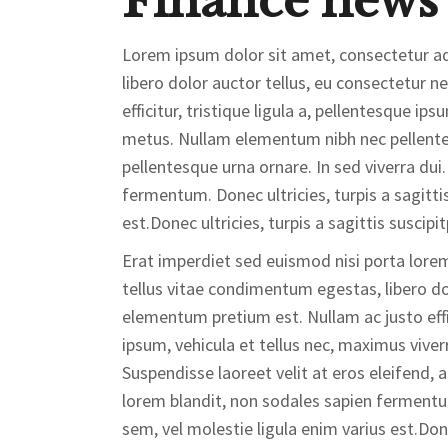
Finance news
Lorem ipsum dolor sit amet, consectetur adip
libero dolor auctor tellus, eu consectetur 
efficitur, tristique ligula a, pellentesque i
metus. Nullam elementum nibh nec pellentesq
pellentesque urna ornare. In sed viverra dui.
fermentum. Donec ultricies, turpis a sagittis
est.Donec ultricies, turpis a sagittis suscipi
Erat imperdiet sed euismod nisi porta lorem 
tellus vitae condimentum egestas, libero dol
elementum pretium est. Nullam ac justo effic
ipsum, vehicula et tellus nec, maximus vive
Suspendisse laoreet velit at eros eleifend, a
lorem blandit, non sodales sapien fermentum.
sem, vel molestie ligula enim varius est.Donec