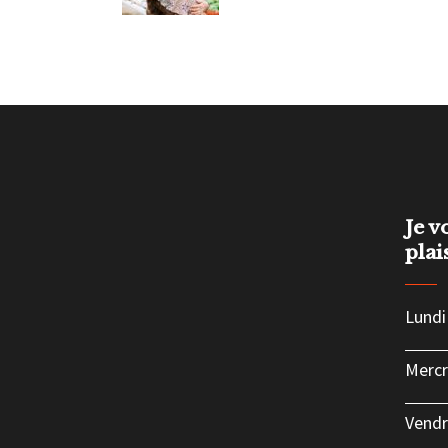
Je v
plai
Lundi
Mercr
Vendr